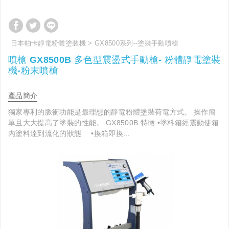
日本帕卡靜電粉體塗裝機
GX8500系列--塗裝手動噴槍
噴槍 GX8500B 多色型震盪式手動槍- 粉體靜電塗裝
機-粉末噴槍
產品簡介
獨家專利的脈衝功能是最理想的靜電粉體塗裝荷電方式。 操作簡
單且大大提高了塗裝的性能。 GX8500B 特徵 •塗料箱經震動使箱
內塗料達到流化的狀態 •換箱即換...