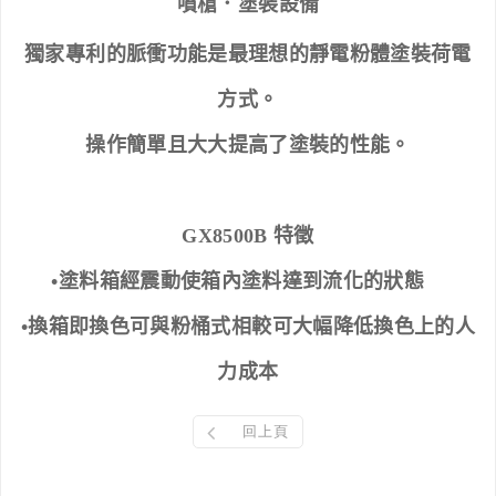
噴槍．塗裝設備
獨家專利的脈衝功能是最理想的靜電粉體塗裝荷電
方式。
操作簡單且大大提高了塗裝的性能。
GX8500B
特徵
•
塗料箱經震動使箱
內
塗料達到流化的狀態
•
換箱即換色可與粉桶式相較可大幅降低換色上的人
力成本
回上頁