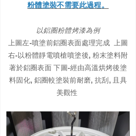
粉體塗裝不需要此過程
。
以鋁圈粉體烤漆為例
上圖左-噴塗前鋁圈表面處理完成 上圖
右-以粉體靜電噴槍噴塗後, 粉末塗料附
著於鋁圈表面 下圖-經由高溫烘烤後塗
料固化, 鋁圈較塗裝前耐磨, 抗刮, 且具
美觀性