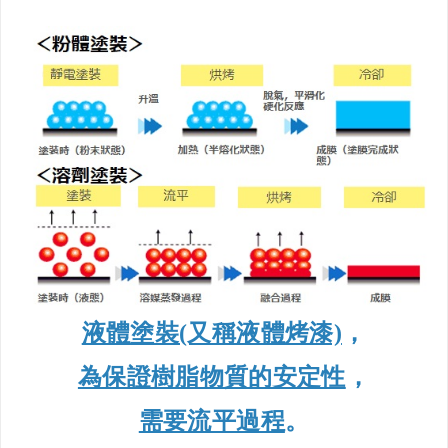
液體塗裝(又稱液體烤漆)
，
為保證樹脂物質的安定性
，
需要流平過程
。