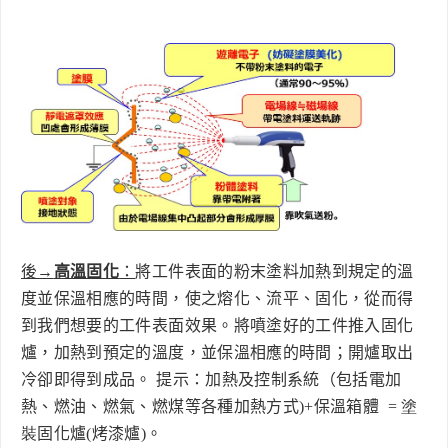
後→
高溫固化
：
將工件表面的粉末塗料加熱到規定的溫
度並保溫相應的時間，使之熔化、流平、固化，從而得
到我們想要的工件表面效果。將噴塗好的工件推入固化
爐，加熱到預定的溫度，並保溫相應的時間；開爐取出
冷卻即得到成品。
提示：加熱及控制系統（包括電加
熱、燃油、燃氣、燃煤等各種加熱方式)
+
保溫箱體
= 塗
裝
固化爐(烤漆爐)。