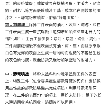
果）的最終塗層；噴塗效果在機械強度、附著力、耐腐
蝕、耐老化等方面優於噴漆工藝，成本也在同效果的噴
漆之下。靜電粉末噴塗，俗稱“靜電噴塑”。
前→
前處理
：
除掉工件表面的油污、灰塵、鏽跡，並在
工件表面生成一層抗腐蝕且能夠增加噴塗塗層附著力的
“磷化層”。
主要工藝步驟：除油、除鏽、磷化、鈍化。
工件經前處理後不但表面沒有油、鏽、塵，而且原來銀
白色有光澤的表面上生成一層均勻而粗糙的不容易生銹
的灰色磷化膜，既能防銹又能增加噴塑層的附著力。
中→
靜電噴塗
：
將粉末塗料均勻地噴塗到工件的表面
上，特殊工件（包含容易產生靜電屏蔽的死角）應該採
用高性能的靜電塗裝機來完成噴塗。利用靜電吸附原
理，在工件的表面均勻的噴上一層粉末塗料；
落下的粉
末通過回收系統回收，過篩後可以再用。