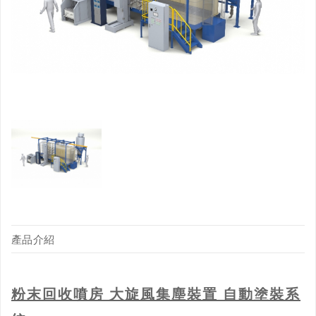
產品介紹
粉末回收噴房 大旋風集塵裝置 自動塗裝系