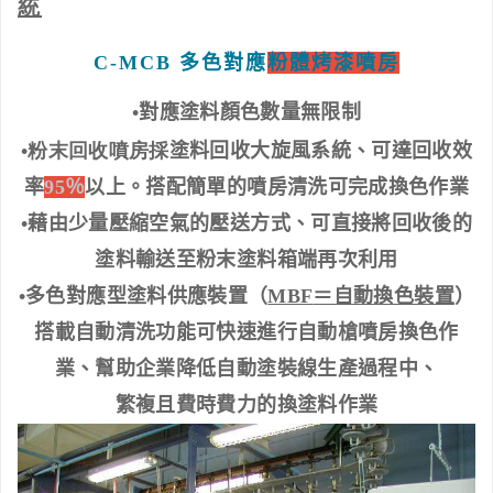
統
C-MCB
多色對應
粉體烤漆噴房
•
對應塗料顏色數量無限制
•粉末回收噴房採
塗料回收大旋風系統、可達回收效
率
95
％
以上。搭配簡單的噴房清洗可完成換色作業
•
藉由少量壓縮空氣的壓送方式、可直接將回收後的
塗料輸送至粉末塗料箱端再次利用
•
多色對應型塗料供應裝置（
MBF
＝自動換色裝置
）
搭載自動清洗功能可快速進行自動槍噴房換色作
業
、幫助企業降低自動塗裝線生產過程中
、
繁複且費時費力的換塗料作業